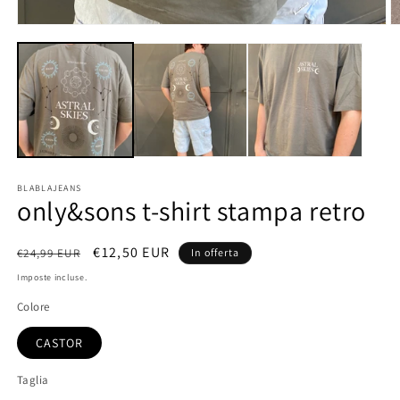
Apri
A
contenuti
c
multimediali
m
1
2
in
in
finestra
fi
modale
m
BLABLAJEANS
only&sons t-shirt stampa retro
Prezzo
Prezzo
€12,50 EUR
€24,99 EUR
In offerta
di
scontato
Imposte incluse.
listino
Colore
CASTOR
Taglia