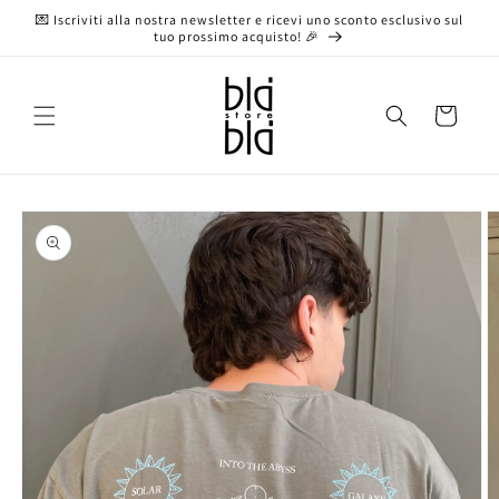
Vai
💌 Iscriviti alla nostra newsletter e ricevi uno sconto esclusivo sul
direttamente
tuo prossimo acquisto! 🎉
ai contenuti
Carrello
Passa alle
informazioni
sul prodotto