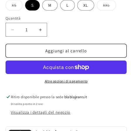
XS
S
M
L
XL
XXL
Variante
Variante
esaurita
esaurita
o
o
Quantità
non
non
disponibile
disponibile
Diminuisci
Aumenta
quantità
quantità
per
per
only&amp;sons
only&amp;sons
Aggiungi al carrello
t-
t-
shirt
shirt
stampa
stampa
retro
retro
Altre opzioni di pagamento
Ritiro disponibile presso la sede
blablajeans.it
Di solito pronto in 2 ore
Visualizza i dettagli del negozio