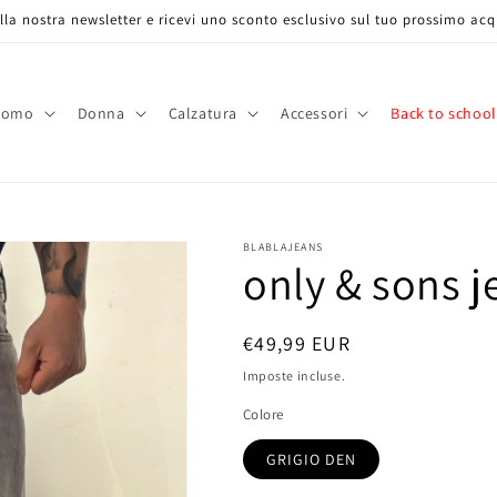
 alla nostra newsletter e ricevi uno sconto esclusivo sul tuo prossimo acq
Uomo
Donna
Calzatura
Accessori
Back to school
BLABLAJEANS
only & sons j
Prezzo
€49,99 EUR
di
Imposte incluse.
listino
Colore
GRIGIO DEN