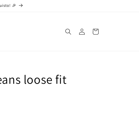
uisto! 🎉
Accedi
Carrello
eans loose fit