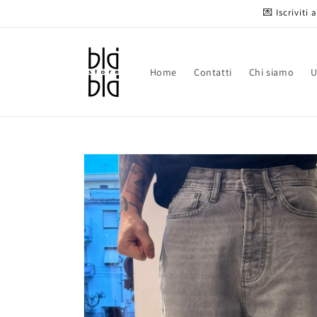
Vai
💌 Iscriviti
direttamente
ai contenuti
Home
Contatti
Chi siamo
Passa alle
informazioni
sul prodotto