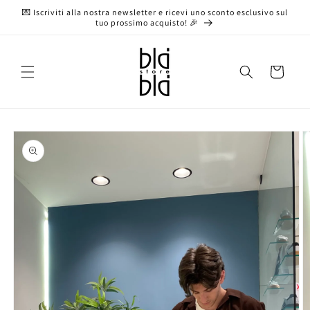
Vai
💌 Iscriviti alla nostra newsletter e ricevi uno sconto esclusivo sul
direttamente
tuo prossimo acquisto! 🎉
ai contenuti
Carrello
Passa alle
informazioni
sul prodotto