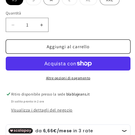
Variante
Variante
Variante
esaurita
esaurita
esaurita
o
o
o
Quantità
non
non
non
disponibile
disponibile
disponibile
Diminuisci
Aumenta
quantità
quantità
per
per
only
only
Aggiungi al carrello
&amp;
&amp;
sons
sons
camicia
camicia
m/m
m/m
lino
lino
Altre opzioni di pagamento
Ritiro disponibile presso la sede
blablajeans.it
Di solito pronto in 2 ore
Visualizza i dettagli del negozio