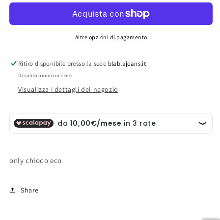
eco
eco
Altre opzioni di pagamento
Ritiro disponibile presso la sede
blablajeans.it
Di solito pronto in 2 ore
Visualizza i dettagli del negozio
only chiodo eco
Share