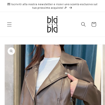
Vai
💌 Iscriviti alla nostra newsletter e ricevi uno sconto esclusivo sul
direttamente
tuo prossimo acquisto! 🎉
ai contenuti
Carrello
Passa alle
informazioni
sul prodotto