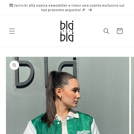
Vai
💌 Iscriviti alla nostra newsletter e ricevi uno sconto esclusivo sul
direttamente
tuo prossimo acquisto! 🎉
ai contenuti
Carrello
Passa alle
informazioni
sul prodotto