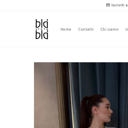
Vai
💌 Iscriviti
direttamente
ai contenuti
Home
Contatti
Chi siamo
Passa alle
informazioni
sul prodotto