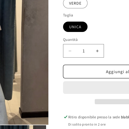
o
VERDE
non
disponibile
Taglia
UNICA
Quantità
Diminuisci
Aumenta
quantità
quantità
per
per
isabel
isabel
Aggiungi al
t-
t-
shirt
shirt
over
over
pizzo
pizzo
Ritiro disponibile presso la sede
blabl
Di solito pronto in 2 ore