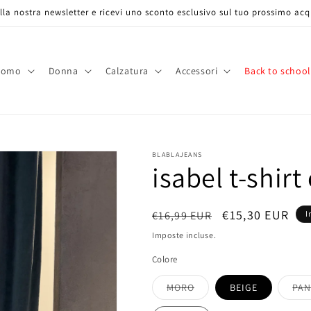
 alla nostra newsletter e ricevi uno sconto esclusivo sul tuo prossimo acq
Uomo
Donna
Calzatura
Accessori
Back to school
BLABLAJEANS
isabel t-shirt
Prezzo
Prezzo
€15,30 EUR
€16,99 EUR
I
di
scontato
Imposte incluse.
listino
Colore
MORO
BEIGE
PA
Variante
esaurita