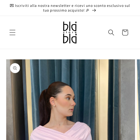
Vai
💌 Iscriviti alla nostra newsletter e ricevi uno sconto esclusivo sul
direttamente
tuo prossimo acquisto! 🎉
ai contenuti
Carrello
Passa alle
informazioni
sul prodotto