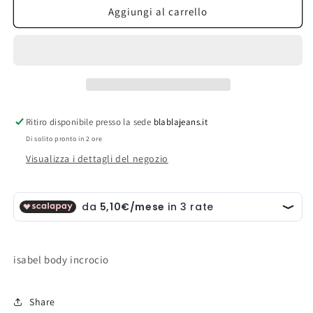
isabel
isabel
Aggiungi al carrello
body
body
incrocio
incrocio
Ritiro disponibile presso la sede
blablajeans.it
Di solito pronto in 2 ore
Visualizza i dettagli del negozio
isabel body incrocio
Share