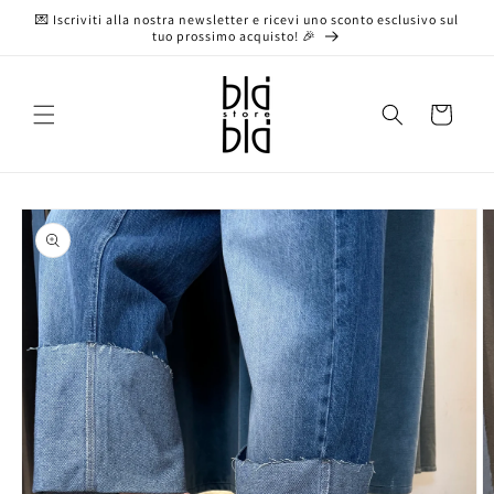
Vai
💌 Iscriviti alla nostra newsletter e ricevi uno sconto esclusivo sul
direttamente
tuo prossimo acquisto! 🎉
ai contenuti
Carrello
Passa alle
informazioni
sul prodotto