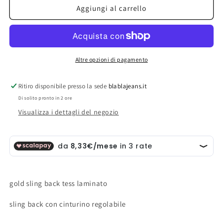
gold
gold
Aggiungi al carrello
sling
sling
back
back
tess
tess
laminato
laminato
Altre opzioni di pagamento
Ritiro disponibile presso la sede
blablajeans.it
Di solito pronto in 2 ore
Visualizza i dettagli del negozio
gold sling back tess laminato
sling back con cinturino regolabile