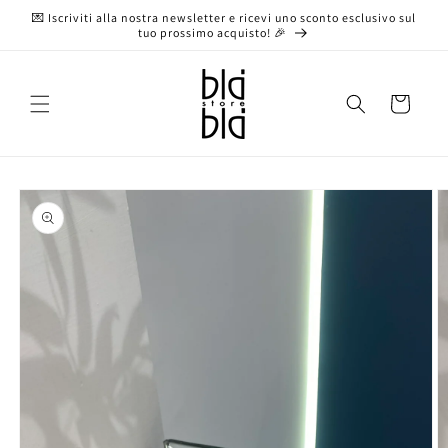
Vai
💌 Iscriviti alla nostra newsletter e ricevi uno sconto esclusivo sul
direttamente
tuo prossimo acquisto! 🎉
ai contenuti
Carrello
Passa alle
informazioni
sul prodotto