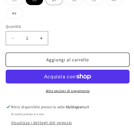
Variante
Variante
Variante
Variante
esaurita
esaurita
esaurita
esaurita
o
o
o
o
41
non
non
non
non
Variante
disponibile
disponibile
disponibile
disponibi
esaurita
o
Quantità
non
disponibile
Diminuisci
Aumenta
quantità
quantità
per
per
gold
gold
Aggiungi al carrello
scalzato
scalzato
filo
filo
Altre opzioni di pagamento
Ritiro disponibile presso la sede
blablajeans.it
Di solito pronto in 2 ore
Visualizza i dettagli del negozio