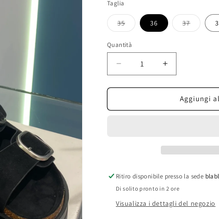
o
Taglia
non
disponibi
35
36
37
3
Variante
Variante
esaurita
esaurita
o
o
Quantità
non
non
disponibile
disponibi
Diminuisci
Aumenta
quantità
quantità
per
per
gold
gold
Aggiungi al
sandalo
sandalo
doppia
doppia
fibia
fibia
Ritiro disponibile presso la sede
blabl
Di solito pronto in 2 ore
Visualizza i dettagli del negozio