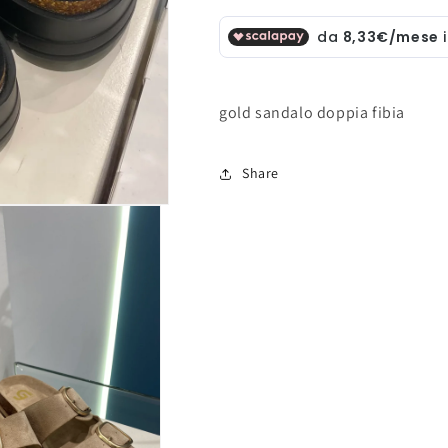
gold sandalo doppia fibia
Share