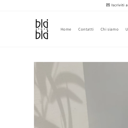
Vai
💌 Iscriviti
direttamente
ai contenuti
Home
Contatti
Chi siamo
Passa alle
informazioni
sul prodotto