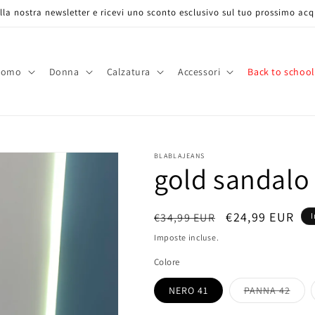
 alla nostra newsletter e ricevi uno sconto esclusivo sul tuo prossimo acq
Uomo
Donna
Calzatura
Accessori
Back to school
BLABLAJEANS
gold sandalo 
Prezzo
Prezzo
€24,99 EUR
€34,99 EUR
I
di
scontato
Imposte incluse.
listino
Colore
NERO 41
PANNA 42
Variante
esaurita