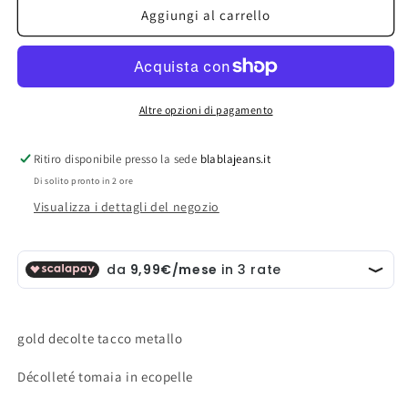
gold
gold
Aggiungi al carrello
decolte
decolte
tacco
tacco
metallo
metallo
Altre opzioni di pagamento
Ritiro disponibile presso la sede
blablajeans.it
Di solito pronto in 2 ore
Visualizza i dettagli del negozio
gold decolte tacco metallo
Décolleté tomaia in ecopelle