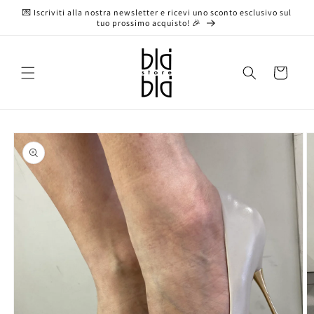
Vai
💌 Iscriviti alla nostra newsletter e ricevi uno sconto esclusivo sul
direttamente
tuo prossimo acquisto! 🎉
ai contenuti
Carrello
Passa alle
informazioni
sul prodotto