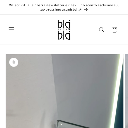
Vai
💌 Iscriviti alla nostra newsletter e ricevi uno sconto esclusivo sul
direttamente
tuo prossimo acquisto! 🎉
ai contenuti
Carrello
Passa alle
informazioni
sul prodotto