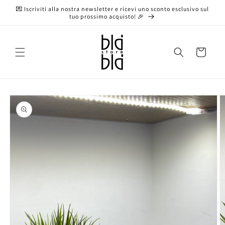
Vai
💌 Iscriviti alla nostra newsletter e ricevi uno sconto esclusivo sul
direttamente
tuo prossimo acquisto! 🎉
ai contenuti
Carrello
Passa alle
informazioni
sul prodotto