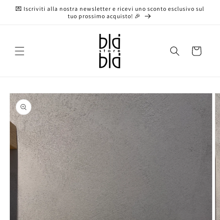
Vai
💌 Iscriviti alla nostra newsletter e ricevi uno sconto esclusivo sul
direttamente
tuo prossimo acquisto! 🎉
ai contenuti
Carrello
Passa alle
informazioni
sul prodotto