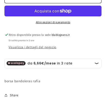
bandoleras
bandoleras
rafia
rafia
Altre opzioni di pagamento
Ritiro disponibile presso la sede
blablajeans.it
Di solito pronto in 2 ore
Visualizza i dettagli del negozio
borsa bandoleras rafia
Share