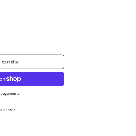
 carrello
di pagamento
ajeans.it