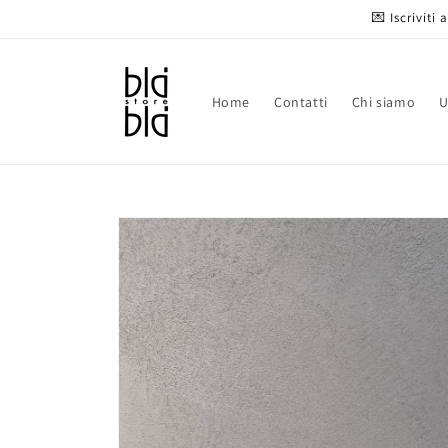
Vai
💌 Iscriviti
direttamente
ai contenuti
Home
Contatti
Chi siamo
Passa alle
informazioni
sul prodotto