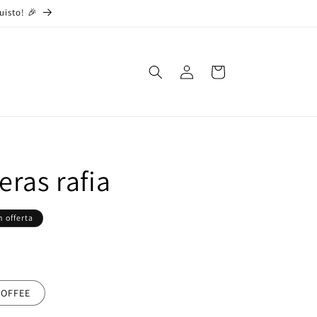
uisto! 🎉
Accedi
Carrello
ras rafia
n offerta
COFFEE