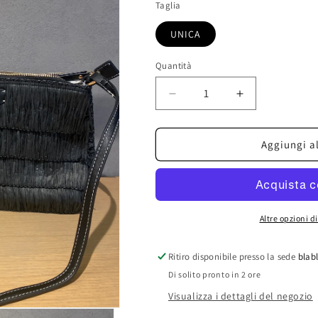
Taglia
UNICA
Quantità
Diminuisci
Aumenta
quantità
quantità
per
per
borsa
borsa
Aggiungi al
bandoleras
bandoleras
rafia
rafia
Altre opzioni 
Ritiro disponibile presso la sede
blabl
Di solito pronto in 2 ore
Visualizza i dettagli del negozio