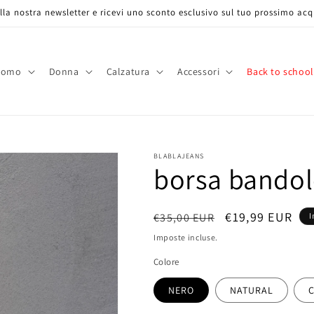
 alla nostra newsletter e ricevi uno sconto esclusivo sul tuo prossimo acq
Uomo
Donna
Calzatura
Accessori
Back to school
BLABLAJEANS
borsa bandole
Prezzo
Prezzo
€19,99 EUR
€35,00 EUR
I
di
scontato
Imposte incluse.
listino
Colore
NERO
NATURAL