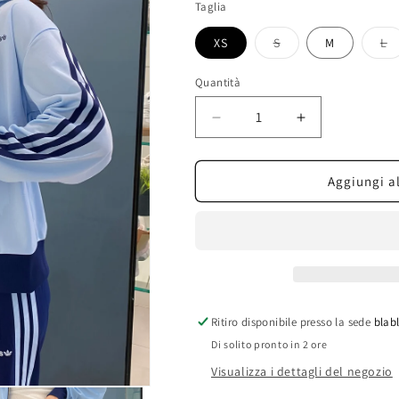
Taglia
XS
S
M
L
Variante
Va
esaurita
es
o
o
Quantità
non
no
disponibile
di
Diminuisci
Aumenta
quantità
quantità
per
per
adidas
adidas
Aggiungi al
tuta
tuta
firebird
firebird
Ritiro disponibile presso la sede
blabl
Di solito pronto in 2 ore
Visualizza i dettagli del negozio