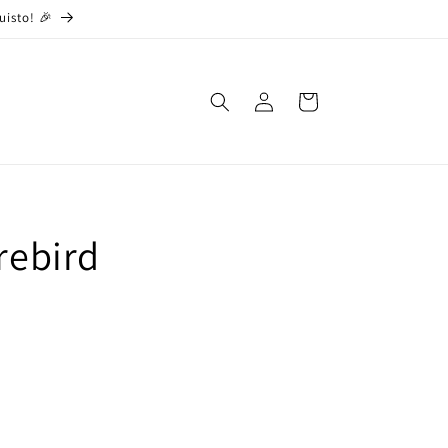
uisto! 🎉
Accedi
Carrello
irebird