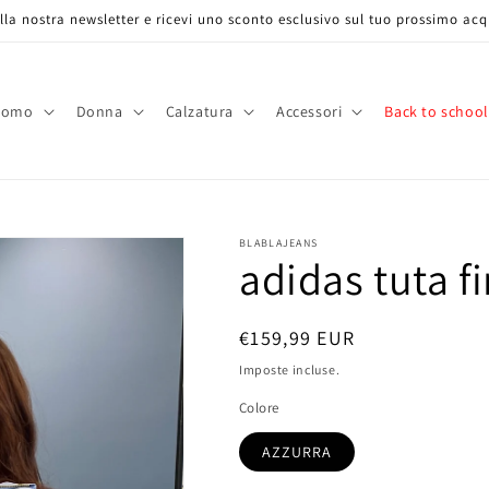
 alla nostra newsletter e ricevi uno sconto esclusivo sul tuo prossimo acq
Uomo
Donna
Calzatura
Accessori
Back to school
BLABLAJEANS
adidas tuta f
Prezzo
€159,99 EUR
di
Imposte incluse.
listino
Colore
AZZURRA