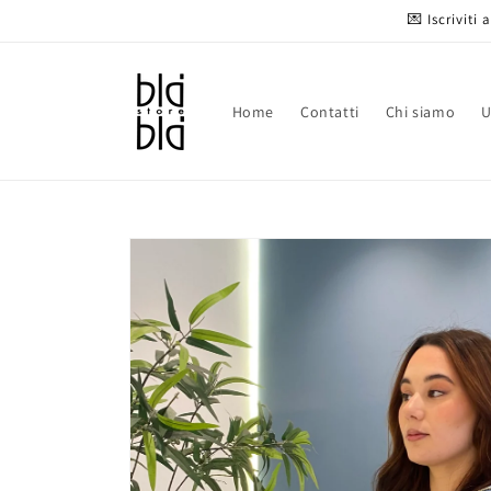
Vai
💌 Iscriviti
direttamente
ai contenuti
Home
Contatti
Chi siamo
Passa alle
informazioni
sul prodotto