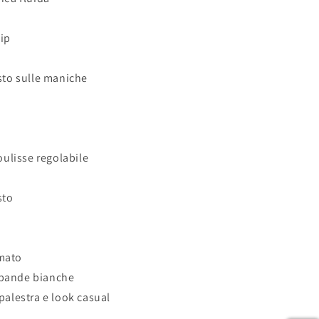
zip
sto sulle maniche
oulisse regolabile
sto
amato
 bande bianche
 palestra e look casual