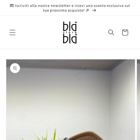
Vai
💌 Iscriviti alla nostra newsletter e ricevi uno sconto esclusivo sul
direttamente
tuo prossimo acquisto! 🎉
ai contenuti
Carrello
Passa alle
informazioni
sul prodotto