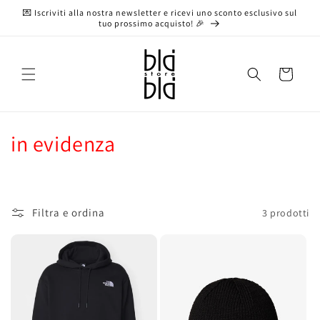
Vai
💌 Iscriviti alla nostra newsletter e ricevi uno sconto esclusivo sul
direttamente
tuo prossimo acquisto! 🎉
ai contenuti
Carrello
C
in evidenza
o
l
Filtra e ordina
3 prodotti
l
e
z
i