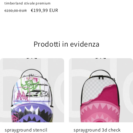
timberland stivale premium
Prezzo
Prezzo
€199,99 EUR
€230,00 EUR
di
scontato
listino
Prodotti in evidenza
sprayground stencil
sprayground 3d check