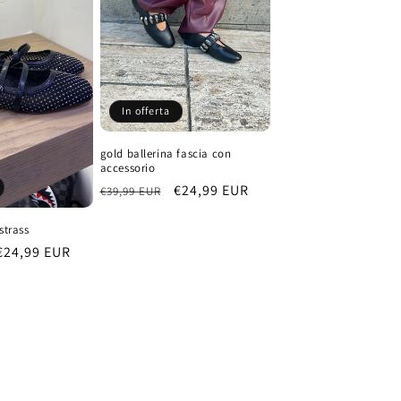
In offerta
gold ballerina fascia con
accessorio
Prezzo
Prezzo
€24,99 EUR
€39,99 EUR
di
scontato
strass
listino
Prezzo
€24,99 EUR
scontato