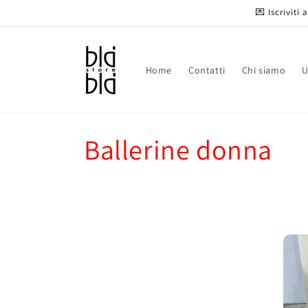
Vai
💌 Iscriviti
direttamente
ai contenuti
Home
Contatti
Chi siamo
C
Ballerine donna
o
l
l
e