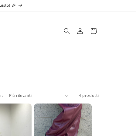
uisto! 🎉
Accedi
Carrello
r:
4 prodotti